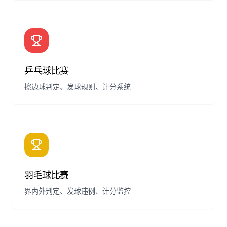
乒乓球比赛
擦边球判定、发球规则、计分系统
羽毛球比赛
界内外判定、发球违例、计分监控