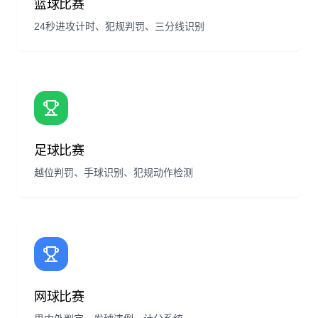
篮球比赛
24秒进攻计时、犯规判罚、三分线识别
足球比赛
越位判罚、手球识别、犯规动作检测
网球比赛