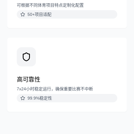
可根据不同体育项目特点定制化配置
50+项目适配
高可靠性
7x24小时稳定运行，确保重要比赛不中断
99.9%稳定性