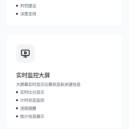
判罚建议
决策支持
实时监控大屏
大屏幕实时显示比赛状态和关键信息
实时比分显示
计时状态监控
违规提醒
统计信息展示