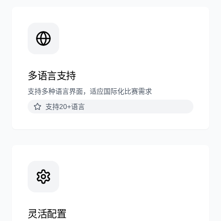
多语言支持
支持多种语言界面，适应国际化比赛需求
支持20+语言
灵活配置