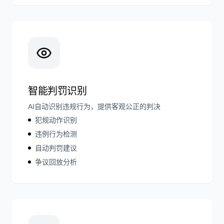
智能判罚识别
AI自动识别违规行为，提供客观公正的判决
犯规动作识别
违例行为检测
自动判罚建议
争议回放分析